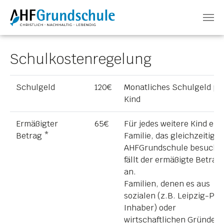
Zum Hauptinhalt springen
Schulkostenregelung
Schulgeld
120€
Monatliches Schulgeld pr
Kind
Ermäßigter
65€
Für jedes weitere Kind ein
Betrag *
Familie, das gleichzeitig d
AHFGrundschule besucht,
fällt der ermäßigte Betrag
an.
Familien, denen es aus
sozialen (z.B. Leipzig-Pas
Inhaber) oder
wirtschaftlichen Gründen