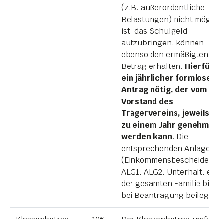
(z.B. außerordentliche
Belastungen) nicht mögli
ist, das Schulgeld
aufzubringen, können
ebenso den ermäßigten
Betrag erhalten.
Hierfür i
ein jährlicher formloser
Antrag nötig, der vom
Vorstand des
Trägervereins, jeweils bi
zu einem Jahr genehmig
werden kann
. Die
entsprechenden Anlagen,
(Einkommensbescheide,
ALG1, ALG2, Unterhalt, etc
der gesamten Familie bitt
bei Beantragung beilegen